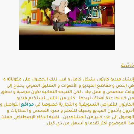
خاتمة
إنشاء فيديو كارتون بشكل كامل و قبل ذلك الحصول على مكوناته و
هي النص و مقاطع الفيديو و اﻷصوات و التعليق الصوتي يحتاج إلى
وقت مخصص و عمل جاد ، لكن النتيجة النهائية تكون مرضية و نحقق
من خلالها عدة أهداف نريدها
.
كثير من الناس تستخدم فيديو
الكارتون للأغراض التسويقية و التجارية خصوصا في
مواقع
التواصل و
أخرون يأخدون الفيديو وسيلة للتعلم و سرد القصص و الحكايات و
الوصول إلى عدد كبير من المشاهدين
.
تقنية الذكاء اﻹصطناعي جعلت
هذا الموضوع أكثر تقدما و أسهل من ذي قبل
.