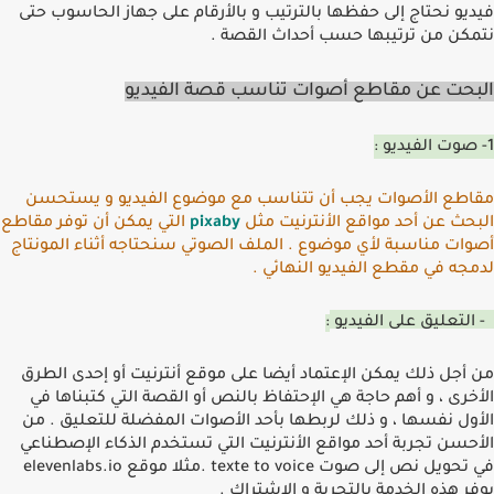
فيديو نحتاج إلى حفظها بالترتيب و باﻷرقام على جهاز الحاسوب حتى
نتمكن من ترتيبها حسب أحداث القصة
.
البحت عن مقاطع أصوات تناسب قصة الفيديو
1- صوت الفيديو
:
مقاطع اﻷصوات يجب أن تتناسب مع موضوع الفيديو و يستحسن
البحث عن أحد مواقع اﻷنترنيت مثل
pixaby
التي يمكن أن توفر مقاطع
أصوات مناسبة ﻷي موضوع
.
الملف الصوتي سنحتاجه أثناء المونتاج
لدمجه في مقطع الفيديو النهائي
.
2- التعليق على الفيديو
:
من أجل ذلك يمكن اﻹعتماد أيضا على موقع أنترنيت أو إحدى الطرق
اﻷخرى ، و أهم حاجة هي اﻹحتفاظ بالنص أو القصة التي كتبناها في
اﻷول نفسها ، و ذلك لربطها بأحد اﻷصوات المفضلة للتعليق
.
من
اﻷحسن تجربة أحد مواقع اﻷنترنيت التي تستخدم الذكاء اﻹصطناعي
في تحويل نص إلى صوت
texte to voice .
مثلا موقع
elevenlabs.io
يوفر هذه الخدمة بالتجربة و اﻹشتراك
.