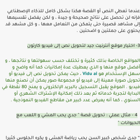
عندما تعطي النص أو القصة هكذا بشكل كامل للذكاء اﻹصطناعي
فإنه لن تحصل على نتائج صحيحة و جيدة ، و لكن يفضل تقسيمها
إلى مشاهد قصيرة حتى يتمكن من التعامل معها ، و كل مشهد قد
يحتوي على جملتين و اضحتين
.
3-
اختيار موقع أنترنيت جيد لتحويل نص إلى فيديو كارتون
المواقع الخاصة بذلك كثيرة و تختلف حسب سهولتها و نتائجها ، و
أفضل موقع منها و الذي يعطيك عدة إمكانيات كما أنه واضح و
سهل اﻹستخدام هو
Vidu ai
، حيث يمكن تحويل نص إلى فيديو أو
تحويل صورة معينة إلى فيديو أو مجموعة صور يمكن أن نصنع منها
فيديو
.
الموقع يقبل التسجيل بالبريد اﻹلكتروني و يمنح
80
نقطة في
البداية لتجربة خدماته ثم بعد ذلك إمكانية اﻹشتراك الشهري أو
السنوي ، كما أنه يعرض عدد كبير من مقاطع الفيديو النموذجية
.
4 -
مثال عملي
:
تحويل قصة
"
جدي يحب المشي و اللعب مع
الحيوانات
"
“
جدي شخص كبير السن يحب رياضة المشي و يكره الجلوس كثيرا