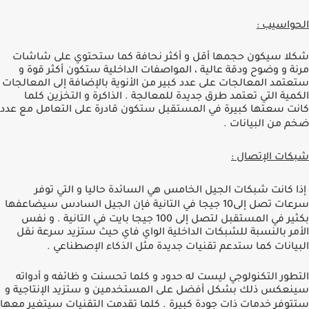
الحواسيب
:
شكلا سيكون حجمها أقل و أكثر نحافة كما ستحتوي على شاشات
مرنة و وضوح ودقة عالية ، المواصفات الداخلية ستكون أكثر قوة و
ستعتمد المعالجات على عدد كبير من اﻷنوية باﻹضافة إلى المعالجات
الكمية التي تعتمد طرق جديدة للمعالجة . الذاكرة و التخزين كلما
كانت سعتها كبيرة في المستقبل ستكون قادرة على التعامل مع عدد
ضخم من البيانات
.
شبكات اﻹتصال
:
إذا كانت شبكات الجيل الخامس هي السائدة حاليا و التي توفر
سرعات تصل إلى
10
جيجا في التانية فإن الجيل السادس سيضاعفها
بكثير في المستقبل لتصل إلى
100
جيجا بايت في التانية
.
و نفس
اﻷمر بالنسبة للشبكات الداخلية الواي فاي حيث ستزيد سرعة نقل
البيانات كما ستدعم تقنيات جديدة مثل الذكاء اﻹصطناعي
.
التطور التكنولوجي ليست له حدود و كلما تحسنت و ظائفه و أدواته
سينعكس ذلك بشكل أفضل على المستخدمين و ستزيد اﻹنتاجية و
ستتوفر خدمات ذات جودة كبيرة
.
كلما تقدمت التقنيات سيتغير معها