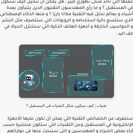
عملها التي تأخد منحى تطوري كبير ، هل يمكن أن نتخيل كيف ستكون
في المستقبل ؟ و ما رأي المهندسون التقنيون الذين يتنبأون بعدة
أشياء و بعالم تحتل فيه التقنية مكانا بارزا ؟ و منها الذكاء اﻹصطناعي
الذي ستتسع دائرة استخدامه و الروبوتات التي ستتصرف مثل البشر
و الحواسيب الخارقة و أجهزة الهاتف الذكية التي ستختزل الحياة في
.
كف اليد
تقنيات | كيف سيكون شكل التقنيات في المستقبل ؟
سنتعرف عن الخصائص التقنية التي يمكن أن تكون عليها اﻷجهزة
اﻹلكترونية في المستقبل وعن التقنيات التي ستكون منتشرة حسب
أراء بعض الخبراء و المهندسين و التي سنبحث عنها في حواراتهم