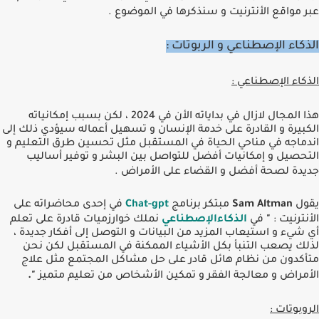
عبر مواقع اﻷنترنيت و سنذكرها في الموضوع
.
الذكاء اﻹصطناعي و الربوتات :
الذكاء اﻹصطناعي
:
هذا المجال لازال في بداياته اﻷن في
2024
، لكن بسبب إمكانياته
الكبيرة و القادرة على خدمة اﻹنسان و تسهيل أعماله سيؤدي ذلك إلى
اندماجه في مناحي الحياة في المستقبل مثل تحسين طرق التعليم و
التحصيل و إمكانيات أفضل للتواصل بين البشر و توفير أساليب
جديدة لصحة أفضل و القضاء على اﻷمراض
.
يقول
Sam Altman
مبتكر برنامج
Chat-gpt
في إحدى محاضراته على
اﻷنترنيت
:
"
في
الذكاءاﻹصطناعي
نملك خوارزميات قادرة على تعلم
أي شيء و استيعاب المزيد من البيانات و التوصل إلى أفكار جديدة ،
لذلك يصعب التنبأ بكل اﻷشياء الممكنة في المستقبل لكن نحن
متأكدون من نظام هائل قادر على حل مشاكل المجتمع مثل علاج
اﻷمراض و معالجة الفقر و تمكين اﻷشخاص من تعليم متميز
".
الروبوتات
: