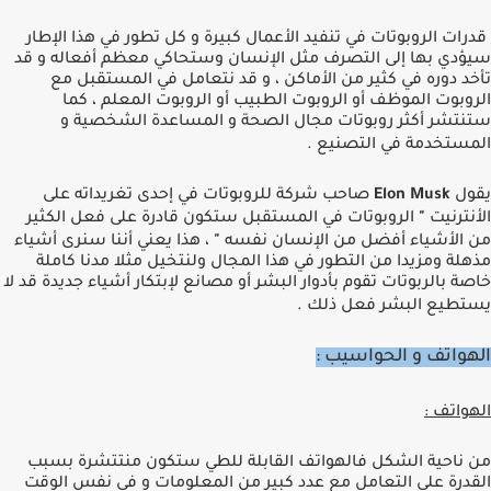
قدرات الروبوتات في تنفيد اﻷعمال كبيرة و كل تطور في هذا اﻹطار
سيؤدي بها إلى التصرف مثل اﻹنسان وستحاكي معظم أفعاله و قد
تأخد دوره في كثير من اﻷماكن ، و قد نتعامل في المستقبل مع
الروبوت الموظف أو الروبوت الطبيب أو الروبوت المعلم ، كما
ستنتشر أكثر روبوتات مجال الصحة و المساعدة الشخصية و
المستخدمة في التصنيع
.
يقول
sk
u
Elon M
صاحب شركة للروبوتات في إحدى تغريداته على
اﻷنترنيت
"
الروبوتات في المستقبل ستكون قادرة على فعل الكثير
من اﻷشياء أفضل من اﻹنسان نفسه
"
، هذا يعني أننا سنرى أشياء
مذهلة ومزيدا من التطور في هذا المجال ولنتخيل مثلا مدنا كاملة
خاصة
بالربوتات تقوم بأدوار البشر أو مصانع ﻹبتكار أشياء جديدة قد لا
يستطيع البشر فعل ذلك
.
الهواتف و الحواسيب :
الهواتف
:
من ناحية الشكل فالهواتف القابلة للطي ستكون منتتشرة بسبب
القدرة على التعامل مع عدد كبير من المعلومات و في نفس الوقت