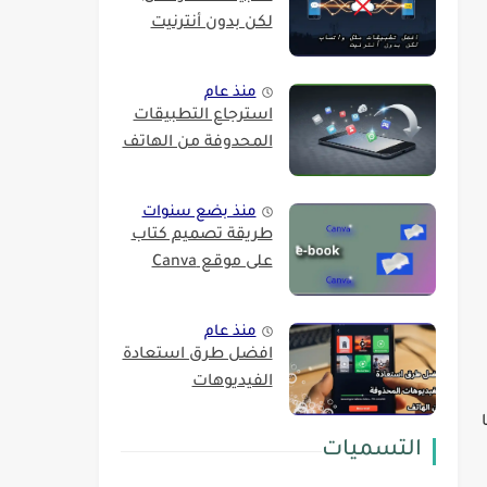
لكن بدون أنترنيت
منذ عام
استرجاع التطبيقات
المحدوفة من الهاتف
منذ بضع سنوات
طريقة تصميم كتاب
على موقع Canva
منذ عام
افضل طرق استعادة
الفيديوهات
التسميات