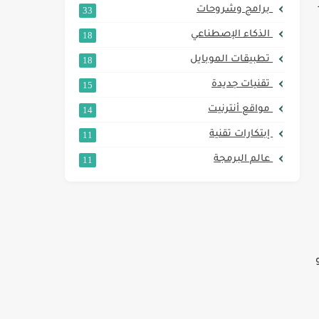
برامج وشروحات
33
الذكاء اﻹصطناعي
18
تطبيقات الموبايل
18
تقنيات جديدة
15
مواقع أنترنيت
14
إبتكارات تقنية
11
عالم البرمجة
11