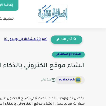
إتفاقية ا
تطبيقات 
أهم 20 مشكلة في ويندوز 10
📁 آخر الأخبار
الذكاء اﻹصطناعي
انشاء موقع الكتروني بالذكاء
edafa.tech
منذ عام
بفضل تكنولوجيا الذكاء الاصطناعي أصبح الحصول على م
مهارات فيالبرمجة
.
انشاء موقع الكترووني بالذكاء ا