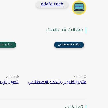
edafa.tech
مقالات قد تهمك
الذكاء اﻹصطناعي
الذكاء اﻹ
منذ عام
منذ عام
متجر إلكتروني بالذكاء الإصطناعي
تحويل أي مه